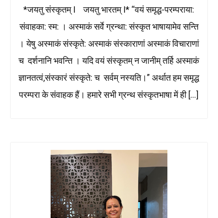
*जयतु संस्कृतम् I जयतु भारतम् I* “वयं समृद्ध-परम्पराया:
संवाहका: स्म: । अस्माकं सर्वे ग्रन्था: संस्कृत भाषायामेव सन्ति
। येषु अस्माकं संस्कृते: अस्माकं संस्काराणां अस्माकं विचाराणां
च दर्शनानि भवन्ति । यदि वयं संस्कृतम् न जानीम् तर्हि अस्माकं
ज्ञानतत्वं,संस्कारं संस्कृते: च सर्वम् नस्यति।” अर्थात हम समृद्ध
परम्परा के संवाहक हैं। हमारे सभी ग्रन्थ संस्कृतभाषा में ही […]