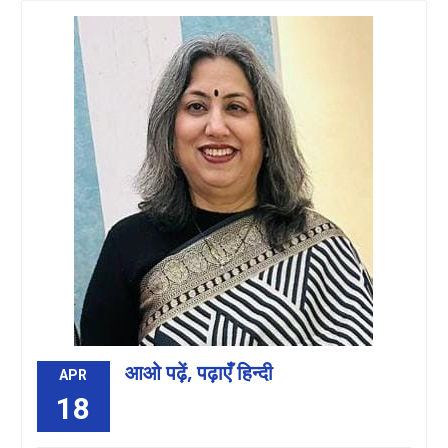
आओ पढ़ें, पढ़ाएँ हिन्दी
APR
18